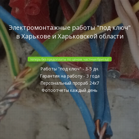
Электромонтажные работы "под ключ"
в Харькове и Харьковской области
теперь без предоплаты по ценам частных бригад!
Работы "под ключ" - 3-5 дн.
Гарантия на работу - 3 года
Персональный прораб 24x7
Фотоотчеты каждый день