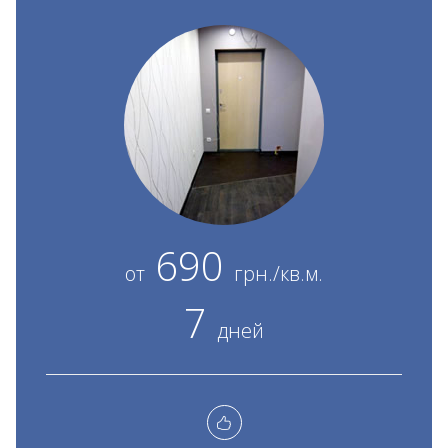
690
от
грн./кв.м.
7
дней