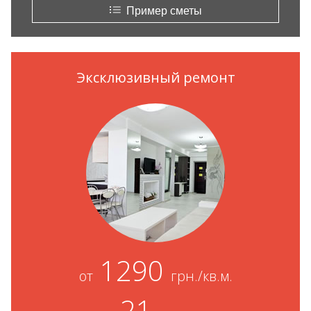
Пример сметы
Эксклюзивный ремонт
1290
от
грн./кв.м.
21